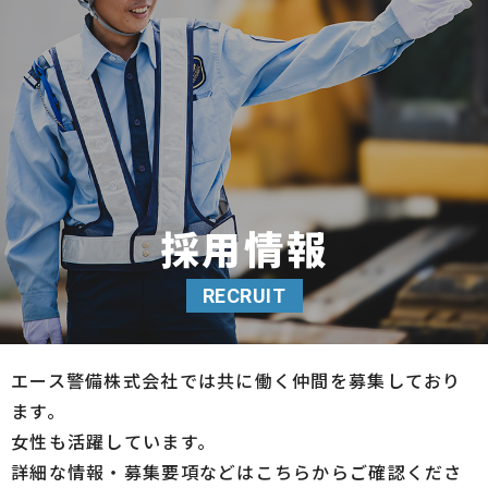
ホームページを公開しました。
2025/03/12
健康経営優良法人２０２５に認定されました
2025/01/06
新年のご挨拶
2024/09/06
採用情報
このたびの洪水、台風で被災された方々には心から
お見舞い申しあげます。
RECRUIT
2024/07/12
暑中お見舞い申し上げます
エース警備株式会社では共に働く仲間を募集しており
ます。
女性も活躍しています。
詳細な情報・募集要項などはこちらからご確認くださ